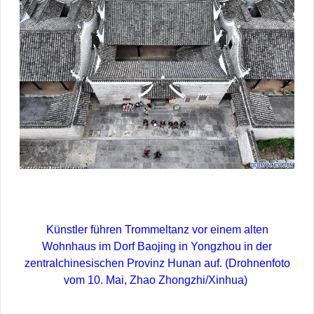
Künstler führen Trommeltanz vor einem alten
Wohnhaus im Dorf Baojing in Yongzhou in der
zentralchinesischen Provinz Hunan auf. (Drohnenfoto
vom 10. Mai, Zhao Zhongzhi/Xinhua)