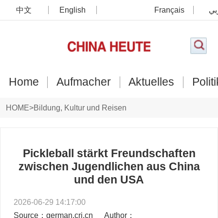
中文
English
Français
بي
Home
Aufmacher
Aktuelles
Politi
HOME
>
Bildung, Kultur und Reisen
Pickleball stärkt Freundschaften
zwischen Jugendlichen aus China
und den USA
2026-06-29 14:17:00
Source：german.cri.cn
Author：