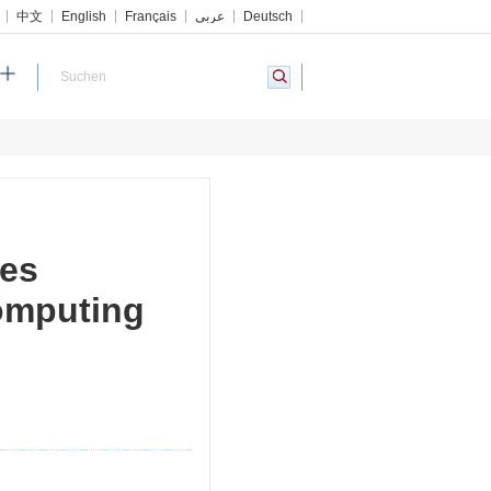
中文
English
Français
عربي
Deutsch
tes
omputing