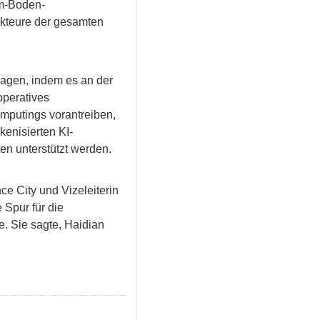
um-Boden-
Akteure der gesamten
agen, indem es an der
operatives
omputings vorantreiben,
enisierten KI-
n unterstützt werden.
e City und Vizeleiterin
 Spur für die
e. Sie sagte, Haidian