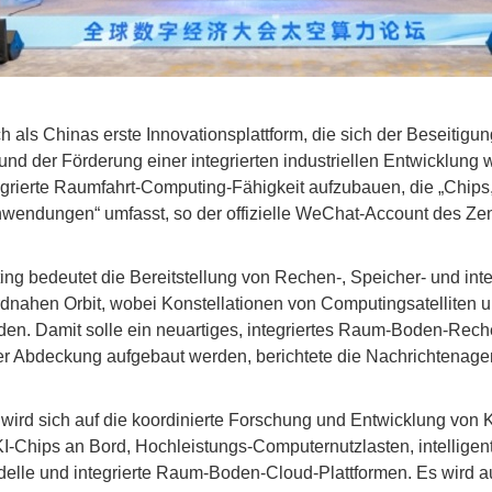
h als Chinas erste Innovationsplattform, die sich der Beseitig
nd der Förderung einer integrierten industriellen Entwicklung w
ntegrierte Raumfahrt-Computing-Fähigkeit aufzubauen, die „Chips
Anwendungen“ umfasst, so der offizielle WeChat-Account des Ze
g bedeutet die Bereitstellung von Rechen-, Speicher- und inte
rdnahen Orbit, wobei Konstellationen von Computingsatelliten 
lden. Damit solle ein neuartiges, integriertes Raum-Boden-Rec
er Abdeckung aufgebaut werden, berichtete die Nachrichtenage
wird sich auf die koordinierte Forschung und Entwicklung von 
KI-Chips an Bord, Hochleistungs-Computernutzlasten, intelligen
delle und integrierte Raum-Boden-Cloud-Plattformen. Es wir