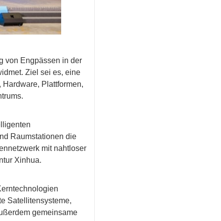
ung von Engpässen in der
idmet. Ziel sei es, eine
, Hardware, Plattformen,
ntrums.
lligenten
und Raumstationen die
hennetzwerk mit nahtloser
ntur Xinhua.
Kerntechnologien
te Satellitensysteme,
d außerdem gemeinsame