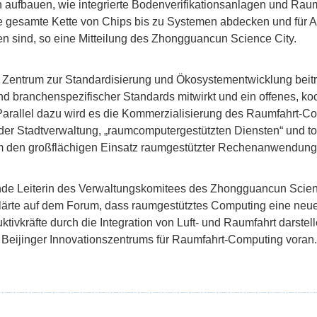
ren aufbauen, wie integrierte Bodenverifikationsanlagen und Ra
 gesamte Kette von Chips bis zu Systemen abdecken und für 
en sind, so eine Mitteilung des Zhongguancun Science City.
 Zentrum zur Standardisierung und Ökosystementwicklung beitr
nd branchenspezifischer Standards mitwirkt und ein offenes, ko
 Parallel dazu wird es die Kommerzialisierung des Raumfahrt-C
r Stadtverwaltung, „raumcomputergestützten Diensten“ und tok
m den großflächigen Einsatz raumgestützter Rechenanwendunge
ende Leiterin des Verwaltungskomitees des Zhongguancun Scienc
klärte auf dem Forum, dass raumgestütztes Computing eine neue
tivkräfte durch die Integration von Luft- und Raumfahrt darstell
s Beijinger Innovationszentrums für Raumfahrt-Computing voran.