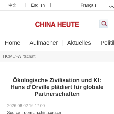
中文
English
Français
بي
Home
Aufmacher
Aktuelles
Politi
HOME
>
Wirtschaft
Ökologische Zivilisation und KI:
Hans d’Orville plädiert für globale
Partnerschaften
2026-06-02 16:17:00
Source：german.china.org.cn