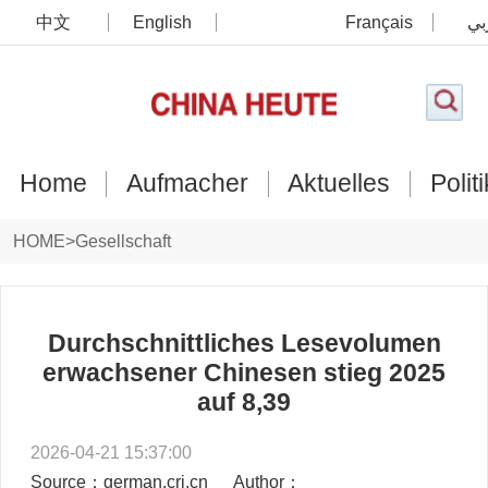
中文
English
Français
بي
Home
Aufmacher
Aktuelles
Politi
HOME
>
Gesellschaft
Durchschnittliches Lesevolumen
erwachsener Chinesen stieg 2025
auf 8,39
2026-04-21 15:37:00
Source：german.cri.cn
Author：