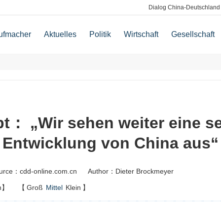
Dialog China-Deutschland
ufmacher
Aktuelles
Politik
Wirtschaft
Gesellschaft
pt： „Wir sehen weiter eine se
Entwicklung von China aus“
urce：cdd-online.com.cn
Author：Dieter Brockmeyer
n】
【
Groß
Mittel
Klein
】