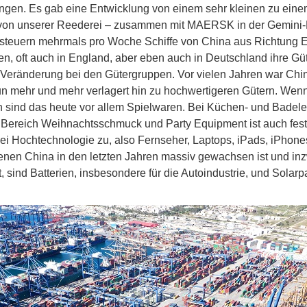
gen. Es gab eine Entwicklung von einem sehr kleinen zu einem
von unserer Reederei – zusammen mit MAERSK in der Gemini-Ko
steuern mehrmals pro Woche Schiffe von China aus Richtung E
, oft auch in England, aber eben auch in Deutschland ihre Güt
eränderung bei den Gütergruppen. Vor vielen Jahren war Chin
nun mehr und mehr verlagert hin zu hochwertigeren Gütern. Wenn
 sind das heute vor allem Spielwaren. Bei Küchen- und Badelek
r Bereich Weihnachtsschmuck und Party Equipment ist auch fest
h bei Hochtechnologie zu, also Fernseher, Laptops, iPads, iPhone
enen China in den letzten Jahren massiv gewachsen ist und in
, sind Batterien, insbesondere für die Autoindustrie, und Solarp