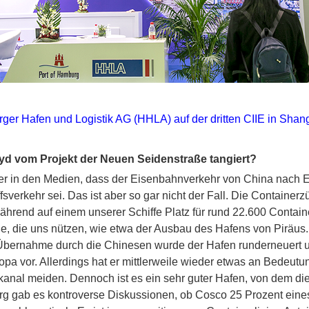
er Hafen und Logistik AG (HHLA) auf der dritten CIIE in Shan
oyd vom Projekt der Neuen Seidenstraße tangiert?
er in den Medien, dass der Eisenbahnverkehr von China nach 
sverkehr sei. Das ist aber so gar nicht der Fall. Die Containerz
hrend auf einem unserer Schiffe Platz für rund 22.600 Container
, die uns nützen, wie etwa der Ausbau des Hafens von Piräus. D
 Übernahme durch die Chinesen wurde der Hafen runderneuert un
pa vor. Allerdings hat er mittlerweile wieder etwas an Bedeutun
kanal meiden. Dennoch ist es ein sehr guter Hafen, von dem die
burg gab es kontroverse Diskussionen, ob Cosco 25 Prozent ei