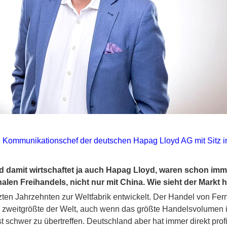
, Kommunikationschef der deutschen Hapag Lloyd AG mit Sitz 
und damit wirtschaftet ja auch Hapag Lloyd, waren schon im
nalen Freihandels, nicht nur mit China. Wie sieht der Markt 
tzten Jahrzehnten zur Weltfabrik entwickelt. Der Handel von Fe
 zweitgrößte der Welt, auch wenn das größte Handelsvolumen
ist schwer zu übertreffen. Deutschland aber hat immer direkt pro