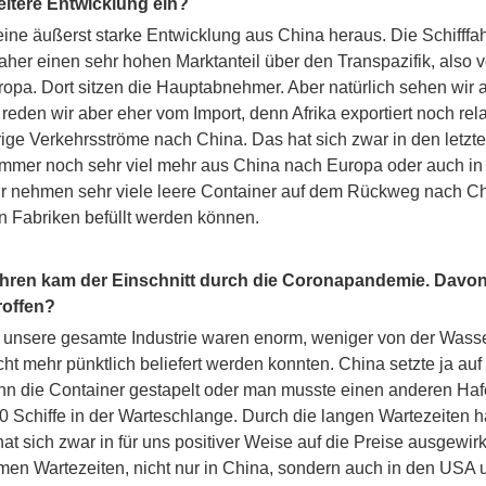
eitere Entwicklung ein?
ine äußerst starke Entwicklung aus China heraus. Die Schifffahr
her einen sehr hohen Marktanteil über den Transpazifik, also 
opa. Dort sitzen die Hauptabnehmer. Aber natürlich sehen wir 
 reden wir aber eher vom Import, denn Afrika exportiert noch rel
ge Verkehrsströme nach China. Das hat sich zwar in den letzt
immer noch sehr viel mehr aus China nach Europa oder auch in 
ir nehmen sehr viele leere Container auf dem Rückweg nach Chi
en Fabriken befüllt werden können.
hren kam der Einschnitt durch die Coronapandemie. Davon 
roffen?
 unsere gesamte Industrie waren enorm, weniger von der Wasser
cht mehr pünktlich beliefert werden konnten. China setzte ja auf
nn die Container gestapelt oder man musste einen anderen Haf
Schiffe in der Warteschlange. Durch die langen Wartezeiten h
at sich zwar in für uns positiver Weise auf die Preise ausgewirk
men Wartezeiten, nicht nur in China, sondern auch in den USA u