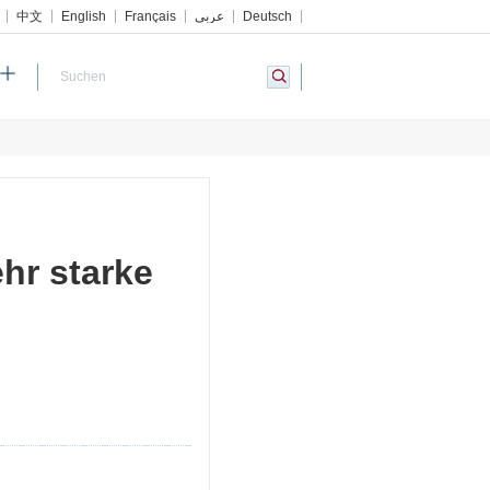
中文
English
Français
عربي
Deutsch
hr starke