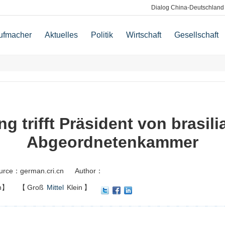
Dialog China-Deutschland
ufmacher
Aktuelles
Politik
Wirtschaft
Gesellschaft
ng trifft Präsident von brasil
Abgeordnetenkammer
urce：german.cri.cn
Author：
n】
【
Groß
Mittel
Klein
】