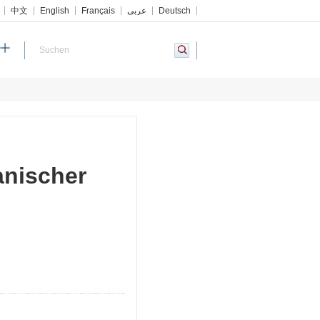
中文
English
Français
عربي
Deutsch
ianischer