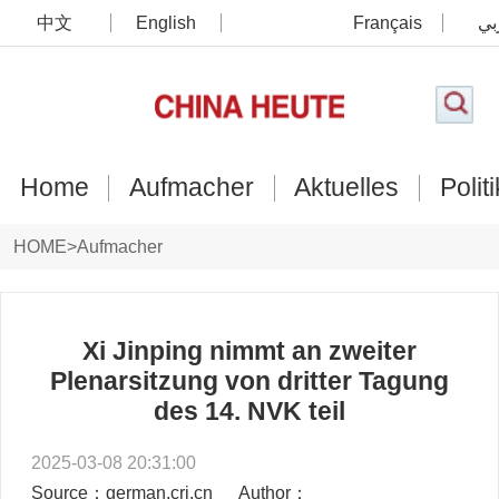
中文
English
Français
بي
Home
Aufmacher
Aktuelles
Politi
HOME
>
Aufmacher
Xi Jinping nimmt an zweiter
Plenarsitzung von dritter Tagung
des 14. NVK teil
2025-03-08 20:31:00
Source：german.cri.cn
Author：