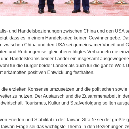
hafts- und Handelsbeziehungen zwischen China und den USA sa
eigt, dass es in einem Handelskrieg keinen Gewinner gebe. Da
 zwischen China und den USA sei gemeinsamer Vorteil und G
en und Reibungen sei gleichberechtigtes Verhandeln die einzig
ts- und Handelsteams beider Länder ein insgesamt ausgewogene
wohl für die Bürger beider Länder als auch für die ganze Welt. 
 erkämpften positiven Entwicklung festhalten.
f, die erzielten Konsense umzusetzen und die politischen sowie 
iter zu nutzen. Der Austausch und die Zusammenarbeit in den
wirtschaft, Tourismus, Kultur und Strafverfolgung sollten aus
von Frieden und Stabilität in der Taiwan-Straße sei der größt
 Taiwan-Frage sei das wichtigste Thema in den Beziehungen z