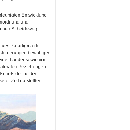
chleunigten Entwicklung
 Unordnung und
ischen Scheideweg.
neues Paradigma der
forderungen bewältigen
eider Länder sowie von
lateralen Beziehungen
tschefs der beiden
er Zeit darstellten.