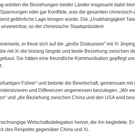
 würden die Beziehungen beider Länder insgesamt stabil blei
Spannungen oder gar Konflikte, was die gesamten chinesisch-
erst gefährliche Lage bringen würde. Die „Unabhängigkeit Taiw
unvereinbar, so der chinesische Staatspräsident.
nerseits, er freue sich auf die „große Diskussion“ mit Xi Jinping
 habe mit Xi die bislang längste und beste Beziehung zwischen 
ebaut. Sie hätten eine freundliche Kommunikation gepflegt un
t.
roßartigen Führer“ und betonte die Bereitschaft, gemeinsam mi
intensivieren und Differenzen angemessen beizulegen. „Wir 
ben“ und „die Beziehung zwischen China und den USA wird besser
ochrangige Wirtschaftsdelegation hervor, die ihn begleitete. Er
ck des Respekts gegenüber China und Xi.