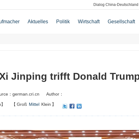
Dialog China-Deutschland
ufmacher
Aktuelles
Politik
Wirtschaft
Gesellschaft
Xi Jinping trifft Donald Trum
urce：german.cri.cn
Author：
n】
【
Groß
Mittel
Klein
】