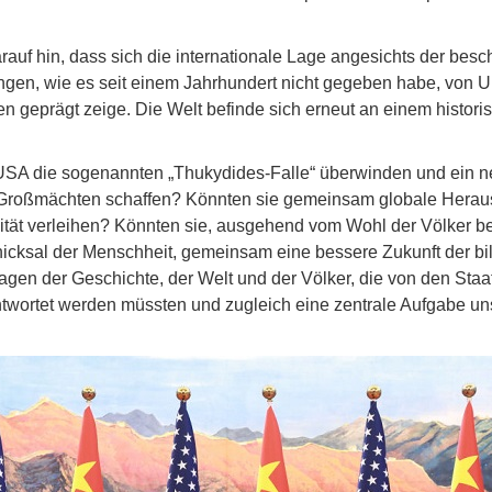
rauf hin, dass sich die internationale Lage angesichts der bes
ungen, wie es seit einem Jahrhundert nicht gegeben habe, von
n geprägt zeige. Die Welt befinde sich erneut an einem histor
USA die sogenannten „Thukydides-Falle“ überwinden und ein 
roßmächten schaffen? Könnten sie gemeinsam globale Heraus
lität verleihen? Könnten sie, ausgehend vom Wohl der Völker b
icksal der Menschheit, gemeinsam eine bessere Zukunft der bi
agen der Geschichte, der Welt und der Völker, die von den Staa
ortet werden müssten und zugleich eine zentrale Aufgabe unser