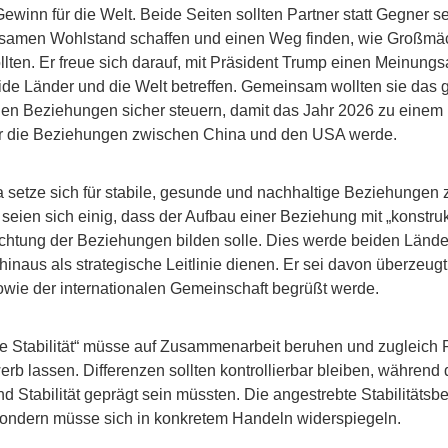
winn für die Welt. Beide Seiten sollten Partner statt Gegner s
nsamen Wohlstand schaffen und einen Weg finden, wie Großmäc
lten. Er freue sich darauf, mit Präsident Trump einen Meinungs
ide Länder und die Welt betreffen. Gemeinsam wollten sie das g
en Beziehungen sicher steuern, damit das Jahr 2026 zu einem 
r die Beziehungen zwischen China und den USA werde.
a setze sich für stabile, gesunde und nachhaltige Beziehungen
eien sich einig, dass der Aufbau einer Beziehung mit „konstrukt
srichtung der Beziehungen bilden solle. Dies werde beiden Län
hinaus als strategische Leitlinie dienen. Er sei davon überzeug
owie der internationalen Gemeinschaft begrüßt werde.
che Stabilität“ müsse auf Zusammenarbeit beruhen und zugleich 
 lassen. Differenzen sollten kontrollierbar bleiben, während
nd Stabilität geprägt sein müssten. Die angestrebte Stabilitätsb
sondern müsse sich in konkretem Handeln widerspiegeln.