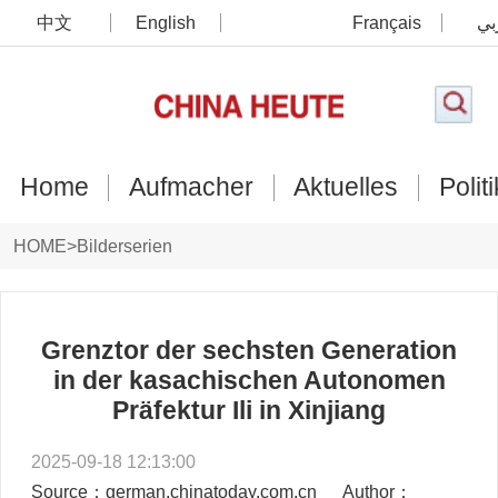
中文
English
Français
بي
Home
Aufmacher
Aktuelles
Politi
HOME
>
Bilderserien
Grenztor der sechsten Generation
in der kasachischen Autonomen
Präfektur Ili in Xinjiang
2025-09-18 12:13:00
Source：german.chinatoday.com.cn
Author：