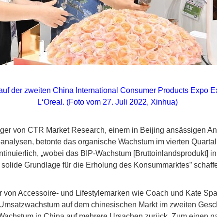
auf der zweiten China International Consumer Products Expo 
L‘Oreal. (Foto vom 27. Juli 2022, Xinhua)
er von CTR Market Research, einem in Beijing ansässigen An
-analysen, betonte das organische Wachstum im vierten Quartal
kontinuierlich, „wobei das BIP-Wachstum [Bruttoinlandsprodukt]
e solide Grundlage für die Erholung des Konsummarktes” schaffe,
er von Accessoire- und Lifestylemarken wie Coach und Kate Spa
 Umsatzwachstum auf dem chinesischen Markt im zweiten Gesch
Wachstum in China auf mehrere Ursachen zurück. Zum einen n