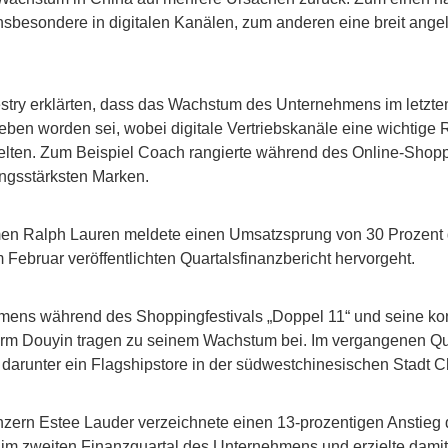
sbesondere in digitalen Kanälen, zum anderen eine breit angel
stry erklärten, dass das Wachstum des Unternehmens im letzte
eben worden sei, wobei digitale Vertriebskanäle eine wichtige 
lten. Zum Beispiel Coach rangierte während des Online-Shoppi
ungsstärksten Marken.
men Ralph Lauren meldete einen Umsatzsprung von 30 Prozent
 Februar veröffentlichten Quartalsfinanzbericht hervorgeht.
mens während des Shoppingfestivals „Doppel 11“ und seine kon
form Douyin tragen zu seinem Wachstum bei. Im vergangenen Qu
 darunter ein Flagshipstore in der südwestchinesischen Stadt 
zern Estee Lauder verzeichnete einen 13-prozentigen Anstieg 
im zweiten Finanzquartal des Unternehmens und erzielte damit 