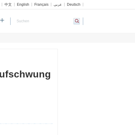
中文
English
Français
عربي
Deutsch
 Aufschwung