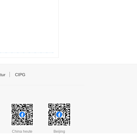
tur
CIPG
China heute
Beijing
Rundschau