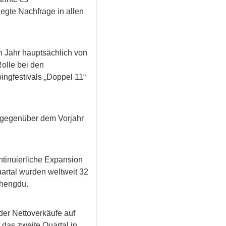
egte Nachfrage in allen
n Jahr hauptsächlich von
Rolle bei den
ngfestivals „Doppel 11“
 gegenüber dem Vorjahr
tinuierliche Expansion
artal wurden weltweit 32
Chengdu.
der Nettoverkäufe auf
das zweite Quartal in