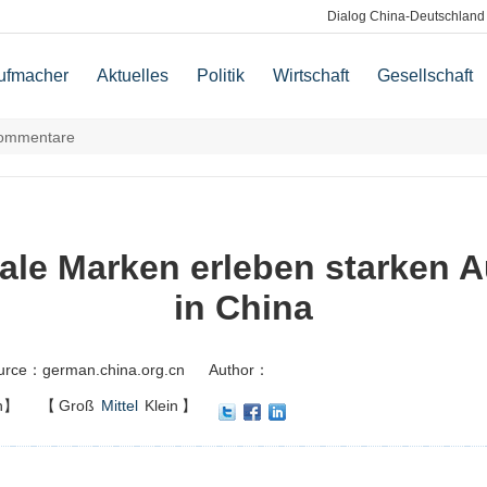
Dialog China-Deutschland
ufmacher
Aktuelles
Politik
Wirtschaft
Gesellschaft
ommentare
nale Marken erleben starken
in China
urce：german.china.org.cn
Author：
n】
【
Groß
Mittel
Klein
】