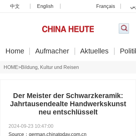
中文
English
Français
بي
Home
Aufmacher
Aktuelles
Politi
HOME
>
Bildung, Kultur und Reisen
Der Meister der Schwarzkeramik:
Jahrtausendealte Handwerkskunst
neu entschlüsselt
2024-09-23 10:47:00
Source：german.chinatoday.com.cn