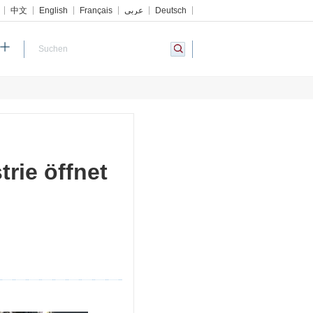
中文
English
Français
عربي
Deutsch
trie öffnet