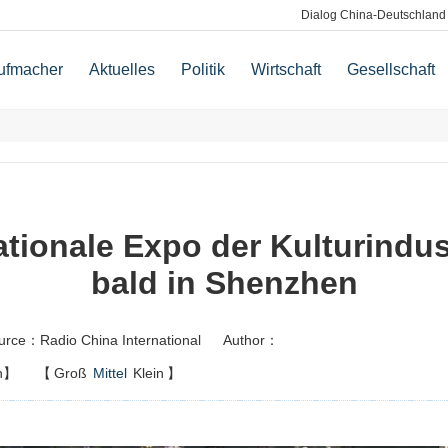
Dialog China-Deutschland
ufmacher
Aktuelles
Politik
Wirtschaft
Gesellschaft
ationale Expo der Kulturindus
bald in Shenzhen
urce：Radio China International
Author：
n】
【
Groß
Mittel
Klein
】