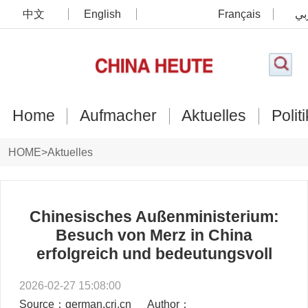
中文
English
Français
بي
Home
Aufmacher
Aktuelles
Politi
HOME
>
Aktuelles
Chinesisches Außenministerium:
Besuch von Merz in China
erfolgreich und bedeutungsvoll
2026-02-27 15:08:00
Source：german.cri.cn
Author：