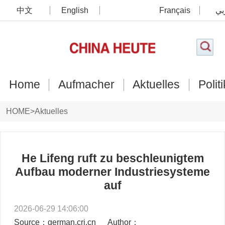
中文
English
Français
بي
Home
Aufmacher
Aktuelles
Politi
HOME
>
Aktuelles
He Lifeng ruft zu beschleunigtem
Aufbau moderner Industriesysteme
auf
2026-06-29 14:06:00
Source：german.cri.cn
Author：