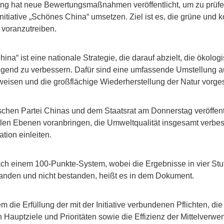
ng hat neue Bewertungsmaßnahmen veröffentlicht, um zu prüfe
nitiative „Schönes China“ umsetzen. Ziel ist es, die grüne und 
 voranzutreiben.
hina“ ist eine nationale Strategie, die darauf abzielt, die ökol
gend zu verbessern. Dafür sind eine umfassende Umstellung au
eisen und die großflächige Wiederherstellung der Natur vorge
schen Partei Chinas und dem Staatsrat am Donnerstag veröffe
f allen Ebenen voranbringen, die Umweltqualität insgesamt verbe
tion einleiten.
ch einem 100-Punkte-System, wobei die Ergebnisse in vier Stuf
tanden und nicht bestanden, heißt es in dem Dokument.
 die Erfüllung der mit der Initiative verbundenen Pflichten, die 
n Hauptziele und Prioritäten sowie die Effizienz der Mittelverw