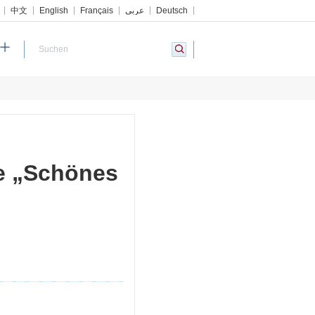
中文
English
Français
عربي
Deutsch
ve „Schönes