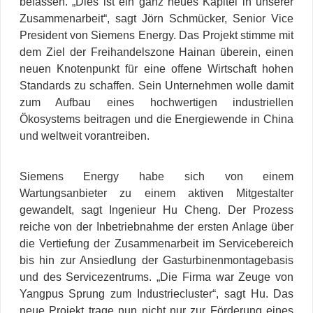
befassen. „Dies ist ein ganz neues Kapitel in unserer
Zusammenarbeit“, sagt Jörn Schmücker, Senior Vice
President von Siemens Energy. Das Projekt stimme mit
dem Ziel der Freihandelszone Hainan überein, einen
neuen Knotenpunkt für eine offene Wirtschaft hohen
Standards zu schaffen. Sein Unternehmen wolle damit
zum Aufbau eines hochwertigen industriellen
Ökosystems beitragen und die Energiewende in China
und weltweit vorantreiben.
Siemens Energy habe sich von einem
Wartungsanbieter zu einem aktiven Mitgestalter
gewandelt, sagt Ingenieur Hu Cheng. Der Prozess
reiche von der Inbetriebnahme der ersten Anlage über
die Vertiefung der Zusammenarbeit im Servicebereich
bis hin zur Ansiedlung der Gasturbinenmontagebasis
und des Servicezentrums. „Die Firma war Zeuge von
Yangpus Sprung zum Industriecluster“, sagt Hu. Das
neue Projekt trage nun nicht nur zur Förderung eines