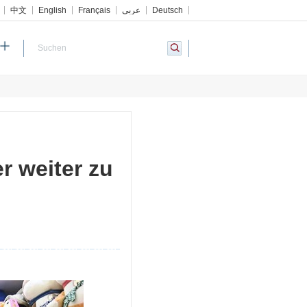
中文
English
Français
عربي
Deutsch
 weiter zu