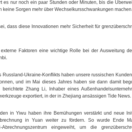
ert es nur noch ein paar Stunden oder Minuten, bis die Überwe
h keine Sorgen mehr über Wechselkursschwankungen machen.
 sei, dass diese Innovationen mehr Sicherheit für grenzübersc
 externe Faktoren eine wichtige Rolle bei der Ausweitung de
bi.
 Russland-Ukraine-Konflikts haben unsere russischen Kunden 
nnen, und im Mai dieses Jahres haben sie dann damit bego
, berichtete Zhang Li, Inhaber eines Außenhandelsunterne
erkzeuge exportiert, in der in Zhejiang ansässigen Tide News.
den in Yiwu haben ihre Bemühungen verstärkt und neue Initia
Abrechnung in Yuan weiter zu fördern. So wurde Ende Ma
i-Abrechnungszentrum eingeweiht, um die grenzüberschr