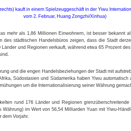
echts) kauft in einem Spielzeuggeschäft in der Yiwu Internation
vom 2. Februar, Huang Zongzhi/Xinhua)
was mehr als 1,86 Millionen Einwohnern, ist besser bekannt als
ken des städtischen Handelsbüros zeigen, dass die Stadt derzei
30 Länder und Regionen verkauft, während etwa 65 Prozent de
sind.
ierung und die engen Handelsbeziehungen der Stadt mit aufstre
 Afrika, Südostasien und Südamerika haben Yiwu automatisch
emühungen um die Internationalisierung seiner Währung gemach
ckelten rund 176 Länder und Regionen grenzüberschreitende
 Währung) im Wert von 56,54 Milliarden Yuan mit Yiwu-Händle
 dem Vorjahr.