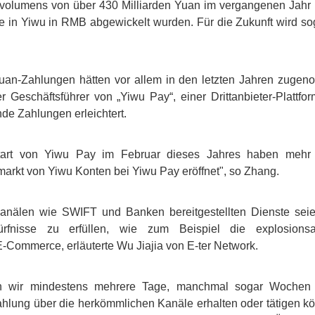
volumens von über 430 Milliarden Yuan im vergangenen Jahr 
e in Yiwu in RMB abgewickelt wurden. Für die Zukunft wird sog
uan-Zahlungen hätten vor allem in den letzten Jahren zugen
er Geschäftsführer von „Yiwu Pay“, einer Drittanbieter-Plattf
de Zahlungen erleichtert.
 Start von Yiwu Pay im Februar dieses Jahres haben mehr
markt von Yiwu Konten bei Yiwu Pay eröffnet", so Zhang.
 Kanälen wie SWIFT und Banken bereitgestellten Dienste sei
rfnisse zu erfüllen, wie zum Beispiel die explosionsa
-Commerce, erläuterte Wu Jiajia von E-ter Network.
n wir mindestens mehrere Tage, manchmal sogar Wochen w
hlung über die herkömmlichen Kanäle erhalten oder tätigen k