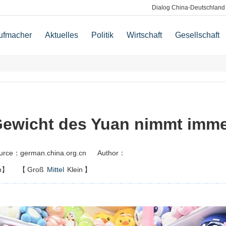
Dialog China-Deutschland
ufmacher
Aktuelles
Politik
Wirtschaft
Gesellschaft
Gewicht des Yuan nimmt immer
urce：german.china.org.cn
Author：
n】
【
Groß
Mittel
Klein
】