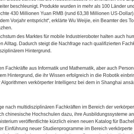
eiter beschleunigt. Produkte wurden in mehr als 100 Länder und
chte 430 Millionen Yuan RMB (rund 63,38 Millionen US-Dollar)
em Vorjahr entspricht“, erklärte Wu Weijie, ein Beamter des To
nzhen.
stum des Marktes für mobile Industrieroboter halten auch h
Alltag. Dadurch steigt die Nachfrage nach qualifizierten Fach
isziplinärem Hintergrund.
en Fachkräfte aus Informatik und Mathematik, aber auch Person
em Hintergrund, die ihr Wissen erfolgreich in die Robotik einbr
ür Algorithmen verkörperter Intelligenz bei dem in Shanghai an
 nach multidisziplinären Fachkräften im Bereich der verkörper
auch chinesische Hochschulen dazu, ihre Ausbildungssysteme 
sterium veröffentlichte kürzlich einen neuen Katalog für Bache
er Einführung neuer Studienprogramme im Bereich verkörperte k