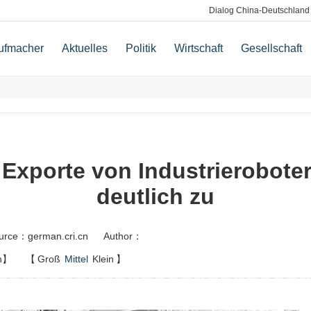
Dialog China-Deutschland
ufmacher
Aktuelles
Politik
Wirtschaft
Gesellschaft
Exporte von Industrierobote
deutlich zu
urce：german.cri.cn
Author：
n】
【
Groß
Mittel
Klein
】