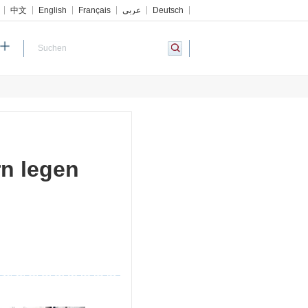
中文
English
Français
عربي
Deutsch
rn legen