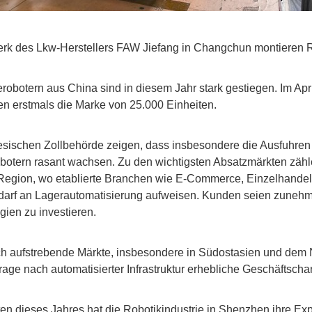
Werk des Lkw-Herstellers FAW Jiefang in Changchun montieren 
erobotern aus China sind in diesem Jahr stark gestiegen. Im Apri
n erstmals die Marke von 25.000 Einheiten.
nesischen Zollbehörde zeigen, dass insbesondere die Ausfuhren
botern rasant wachsen. Zu den wichtigsten Absatzmärkten zäh
-Region, wo etablierte Branchen wie E-Commerce, Einzelhandel 
darf an Lagerautomatisierung aufweisen. Kunden seien zunehme
ien zu investieren.
uch aufstrebende Märkte, insbesondere in Südostasien und dem
age nach automatisierter Infrastruktur erhebliche Geschäftscha
ten dieses Jahres hat die Robotikindustrie in Shenzhen ihre Ex