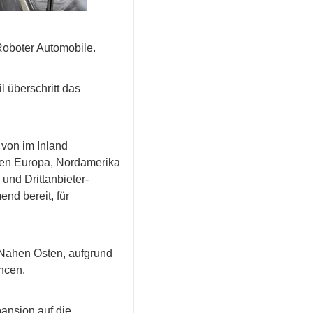
Roboter Automobile.
l überschritt das
 von im Inland
len Europa, Nordamerika
und Drittanbieter-
nd bereit, für
 Nahen Osten, aufgrund
ncen.
pansion auf die