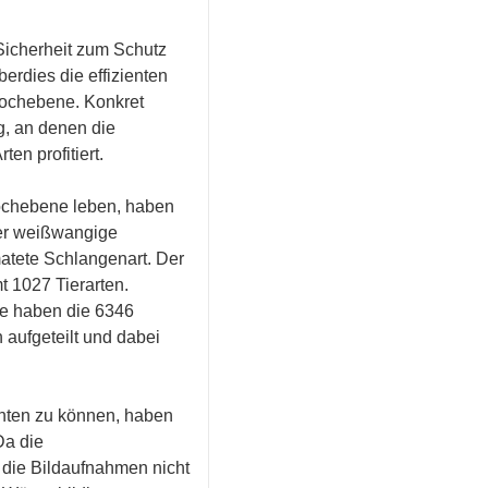
Sicherheit zum Schutz
erdies die effizienten
Hochebene. Konkret
g, an denen die
en profitiert.
Hochebene leben, haben
ter weißwangige
atete Schlangenart. Der
t 1027 Tierarten.
ie haben die 6346
aufgeteilt und dabei
hten zu können, haben
Da die
 die Bildaufnahmen nicht