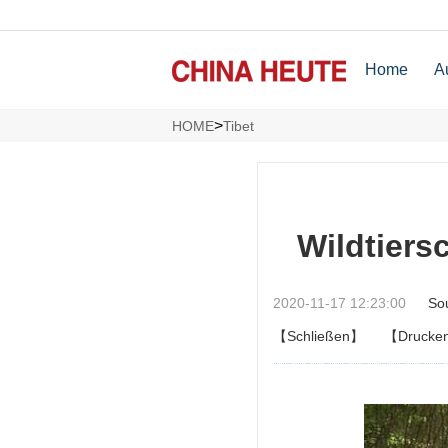
Home
A
>
HOME
Tibet
Wildtiers
2020-11-17 12:23:00
So
【Schließen】
【Drucke