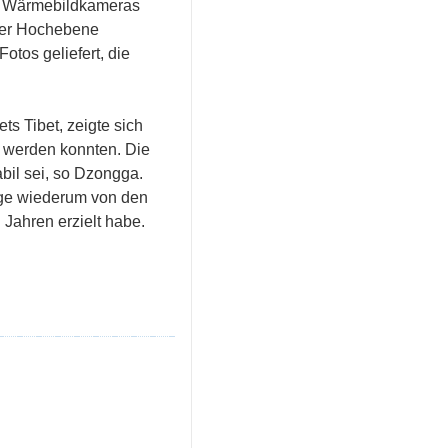
it Wärmebildkameras
 der Hochebene
otos geliefert, die
ts Tibet, zeigte sich
t werden konnten. Die
bil sei, so Dzongga.
euge wiederum von den
Jahren erzielt habe.