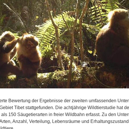
llierte Bewertung der Ergebnisse der zweiten umfassenden Unte
ebiet Tibet stattgefunden. Die achtjährige Wildtierstudie hat d
ls 150 Säugetierarten in freier Wildbahn erfasst. Zu den Unt
Arten, Anzahl, Verteilung, Lebensräume und Erhaltungszustand d
dtiere.