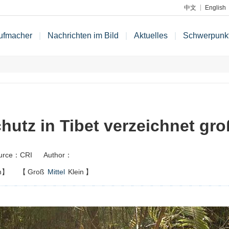
中文
English
ufmacher
|
Nachrichten im Bild
|
Aktuelles
|
Schwerpunk
chutz in Tibet verzeichnet gro
urce：CRI
Author：
n】
【
Groß
Mittel
Klein
】