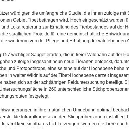
zer würdigten die umfangreiche Studie, die ihnen zufolge mit 
onomen Gebiet Tibet beitragen wird. Hoch eingeschätzt wurden üb
und Lokalregierung zur Erhaltung des Tierbestandes auf der 
 die staatlichen Projekte für eine gemeinschaftliche Entwicklun
, die wiederum von der Pflege und Erhaltung der wildlebenden Art
157 wichtiger Säugetierarten, die in freier Wildbahn auf der 
gaben zufolge insgesamt neun neue Tierarten entdeckt, darun
e und Protobothrops, eine seltene auf der Hochebene beheim
en in weiter Wildnis auf der Tibet-Hochebene derzeit insgesam
r haben sich an der achtjährigen Felduntersuchung beteiligt. S
Untersuchungsfläche in 260 unterschiedliche Stichprobenzonen 
hungsrouten festgelegt.
chtwanderungen in ihrer natürlichen Umgebung optimal beobac
versteckte Infrarotkameras in den Stichprobenzonen installiert. 
frarot kein sichtbares Licht erzeugen, wurden die Tiere durch