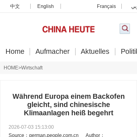
中文
English
Français
بي
Home
Aufmacher
Aktuelles
Politi
HOME
>
Wirtschaft
Während Europa einem Backofen
gleicht, sind chinesische
Klimaanlagen heiß begehrt
2026-07-03 15:13:00
Source：german.people.com.cn
Author：